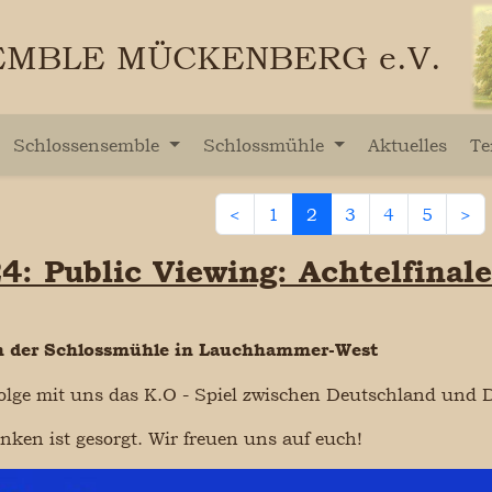
MBLE MÜCKENBERG e.V.
Schlossensemble
Schlossmühle
Aktuelles
Te
<
1
2
3
4
5
>
4: Public Viewing: Achtelfinal
an der Schlossmühle in Lauchhammer-West
folge mit uns das K.O - Spiel zwischen Deutschland un
nken ist gesorgt.
Wir freuen uns auf euch!