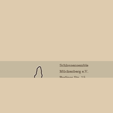
Schlossensemble
Mückenberg e.V.
Berliner Str. 15
01979 Lauchhammer
Mail:
vorstand@schlossensemble-
mueckenberg.de
Sparkasse Niederlausitz
Finanzamt Calau