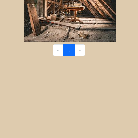
<
1
>