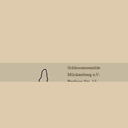
Schlossensemble
Mückenberg e.V.
Berliner Str. 15
01979 Lauchhammer
Mail:
vorstand@schlossensemble-
mueckenberg.de
Sparkasse Niederlausitz
Finanzamt Calau
Schlossensemble
Steuernummer: