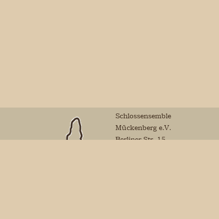
Schlossensemble
Mückenberg e.V.
Berliner Str. 15
01979 Lauchhammer
Mail:
vorstand@schlossensemble-
mueckenberg.de
Sparkasse Niederlausitz
Finanzamt Calau
Schlossensemble
Steuernummer: